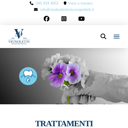
045 834 4053
Vieni a trovarci
info@studiodentisticovignoletti.it
TRATTAMENTI