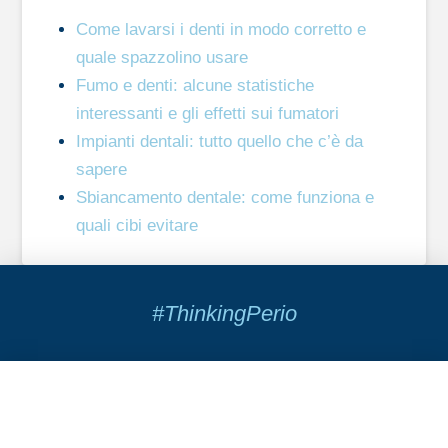
Come lavarsi i denti in modo corretto e
quale spazzolino usare
Fumo e denti: alcune statistiche
interessanti e gli effetti sui fumatori
Impianti dentali: tutto quello che c’è da
sapere
Sbiancamento dentale: come funziona e
quali cibi evitare
#ThinkingPerio