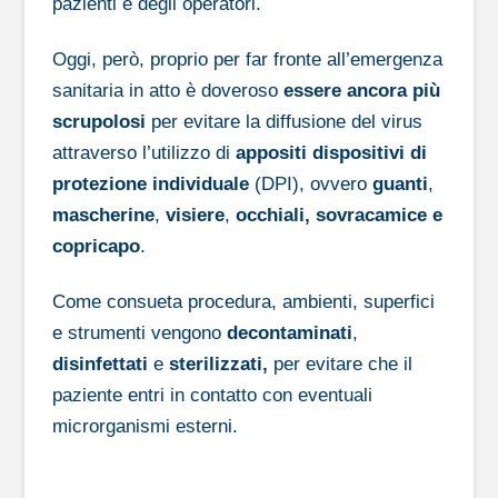
pazienti e degli operatori.
Oggi, però, proprio per far fronte all’emergenza
sanitaria in atto è doveroso
essere ancora più
scrupolosi
per evitare la diffusione del virus
attraverso l’utilizzo di
appositi dispositivi di
protezione individuale
(DPI), ovvero
guanti
,
mascherine
,
visiere
,
occhiali, sovracamice e
copricapo
.
Come consueta procedura, ambienti, superfici
e strumenti vengono
decontaminati
,
disinfettati
e
sterilizzati,
per evitare che il
paziente entri in contatto con eventuali
microrganismi esterni.