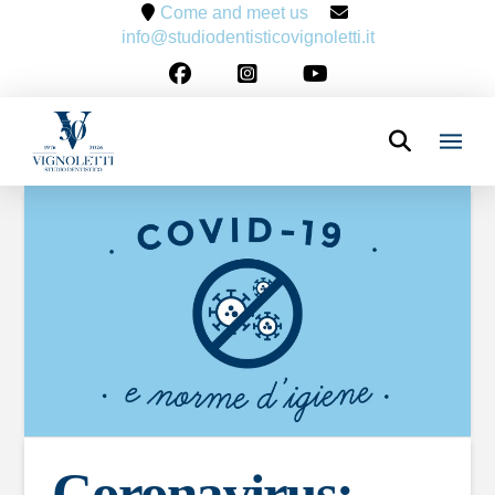
Come and meet us
info@studiodentisticovignoletti.it
Coronavirus: